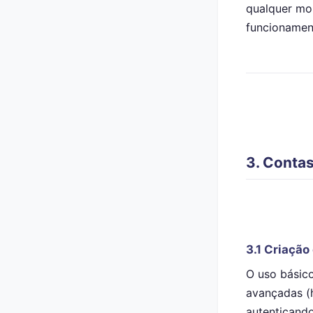
qualquer mo
funcionamen
3. Contas
3.1 Criação
O uso básico
avançadas (h
autenticand