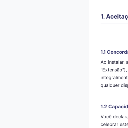
1. Aceit
1.1 Concord
Ao instalar,
"Extensão"),
integralmen
qualquer dis
1.2 Capaci
Você declara
celebrar est