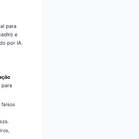
al para
kedIn) e
do por IA.
mação
 para
 falsos
eza.
iros,