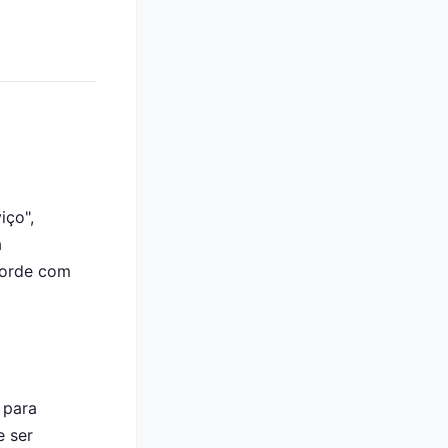
iço",
a
corde com
 para
e ser