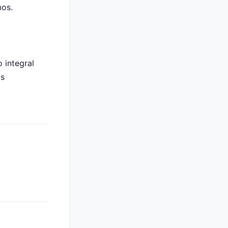
mos.
 integral
as