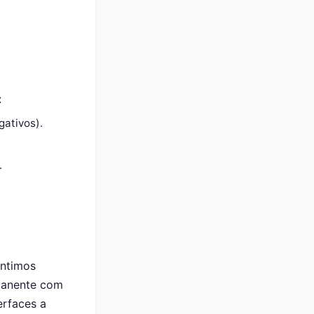
:
gativos).
.
antimos
rmanente com
erfaces a