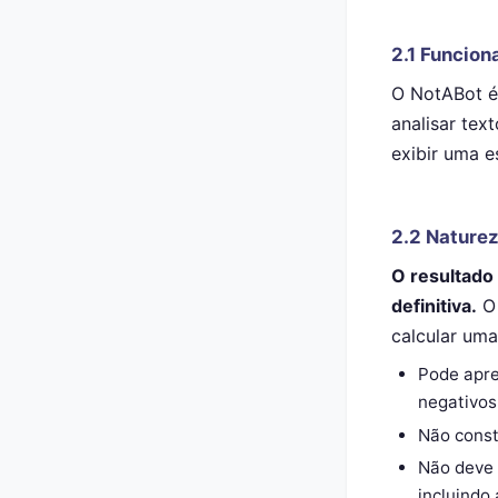
2.1 Funcion
O NotABot é 
analisar tex
exibir uma e
2.2 Naturez
O resultado 
definitiva.
O 
calcular um
Pode apre
negativos
Não const
Não deve 
incluindo 