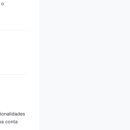
 o
ionalidades
ma conta