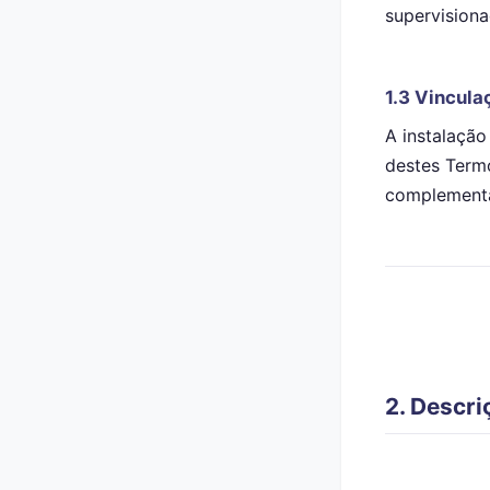
supervision
1.3 Vincula
A instalação
destes Term
complementa
2. Descri